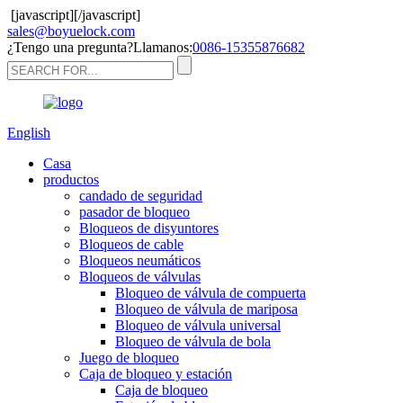
[javascript]
[/javascript]
sales@boyuelock.com
¿Tengo una pregunta?Llamanos:
0086-15355876682
English
Casa
productos
candado de seguridad
pasador de bloqueo
Bloqueos de disyuntores
Bloqueos de cable
Bloqueos neumáticos
Bloqueos de válvulas
Bloqueo de válvula de compuerta
Bloqueo de válvula de mariposa
Bloqueo de válvula universal
Bloqueo de válvula de bola
Juego de bloqueo
Caja de bloqueo y estación
Caja de bloqueo