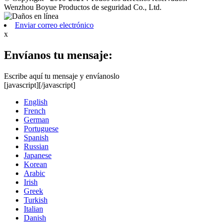
Wenzhou Boyue Productos de seguridad Co., Ltd.
Enviar correo electrónico
x
Envíanos tu mensaje:
Escribe aquí tu mensaje y envíanoslo
[javascript]
[/javascript]
English
French
German
Portuguese
Spanish
Russian
Japanese
Korean
Arabic
Irish
Greek
Turkish
Italian
Danish