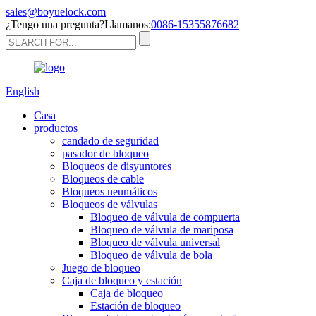
sales@boyuelock.com
¿Tengo una pregunta?Llamanos:
0086-15355876682
English
Casa
productos
candado de seguridad
pasador de bloqueo
Bloqueos de disyuntores
Bloqueos de cable
Bloqueos neumáticos
Bloqueos de válvulas
Bloqueo de válvula de compuerta
Bloqueo de válvula de mariposa
Bloqueo de válvula universal
Bloqueo de válvula de bola
Juego de bloqueo
Caja de bloqueo y estación
Caja de bloqueo
Estación de bloqueo