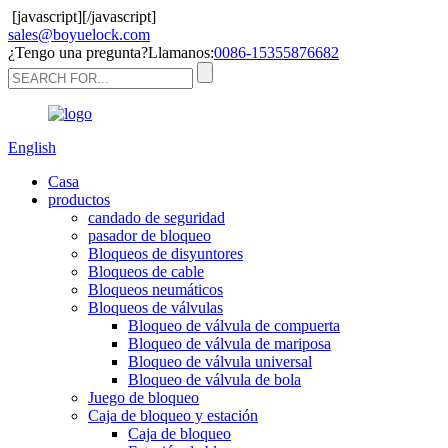
[javascript]
[/javascript]
sales@boyuelock.com
¿Tengo una pregunta?Llamanos:
0086-15355876682
English
Casa
productos
candado de seguridad
pasador de bloqueo
Bloqueos de disyuntores
Bloqueos de cable
Bloqueos neumáticos
Bloqueos de válvulas
Bloqueo de válvula de compuerta
Bloqueo de válvula de mariposa
Bloqueo de válvula universal
Bloqueo de válvula de bola
Juego de bloqueo
Caja de bloqueo y estación
Caja de bloqueo